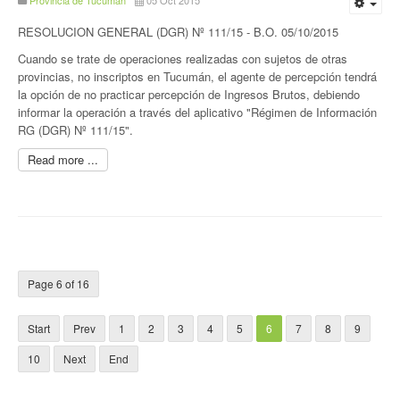
Provincia de Tucumán
05 Oct 2015
RESOLUCION GENERAL (DGR) Nº 111/15 - B.O. 05/10/2015
Cuando se trate de operaciones realizadas con sujetos de otras
provincias, no inscriptos en Tucumán, el agente de percepción tendrá
la opción de no practicar percepción de Ingresos Brutos, debiendo
informar la operación a través del aplicativo "Régimen de Información
RG (DGR) Nº 111/15".
Read more ...
Page 6 of 16
Start
Prev
1
2
3
4
5
6
7
8
9
10
Next
End