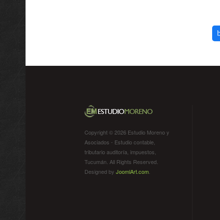
Copyright © 2026 Estudio Moreno y
Asociados - Estudio contable,
tributario auditoría, impuestos,
Tucumán. All Rights Reserved.
Designed by
JoomlArt.com
.