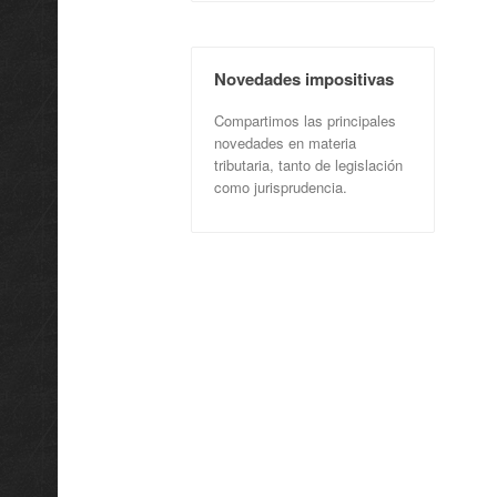
Novedades impositivas
Compartimos las principales
novedades en materia
tributaria, tanto de legislación
como jurisprudencia.