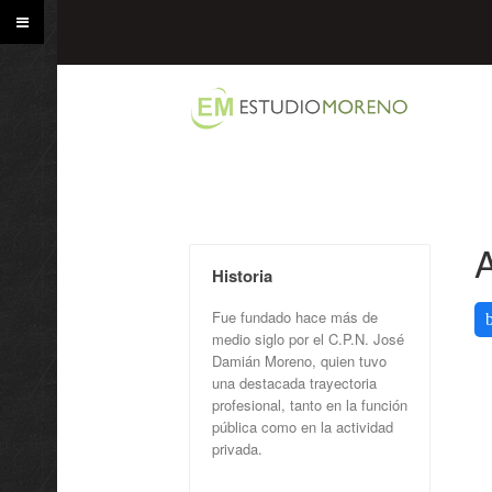
A
Historia
Fue fundado hace más de
medio siglo por el C.P.N. José
Damián Moreno, quien tuvo
una destacada trayectoria
profesional, tanto en la función
pública como en la actividad
privada.