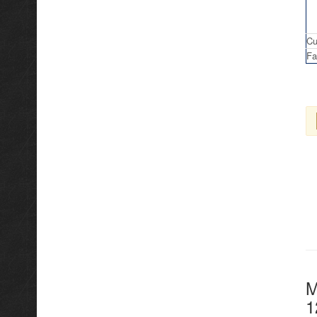
Cu
Fa
M
1