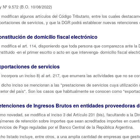
y Nº 9.572 (B.O. 10/08/2022)
 modifican algunos artículos del Código Tributario, entre los cuales destaca
portaciones de servicios, y que la DGR podrá establecer nuevas retenciones 
nstitución de domicilio fiscal electrónico
 modifica el art. 114, disponiendo que toda persona que comparezca ante la 
nstituido -en el primer escrito o acto en que intervenga- domicilio fiscal electr
portaciones de servicios
 incorpora un inciso 8) al art. 217, que enumera las actividades que no se c
 dicho inciso se mencionan a las "prestaciones de servicios cuya utilización o
terior del país". Son los casos que habitualmente se conocen como "exportac
etenciones de Ingresos Brutos en entidades proveedoras d
mo novedad, se modifica el inciso 3 del Artículo 231 (bis), facultando a la D
gímenes de retención sobre importes que sean acreditados importes en cuent
rvicios de Pago reguladas por el Banco Central de la República Argentina.
cho listado incluye, entre otros, a una amplia cantidad de empresas que gesti