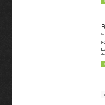
R
RG
La
de
S