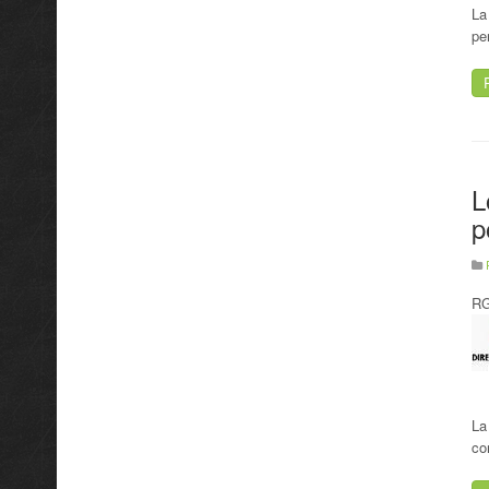
La
pe
L
p
RG
La
co