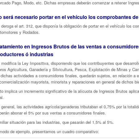
rcado Pago, Modo, etc. Dichas empresas deberán comenzar a retener Ingres
 será necesario portar en el vehículo los comprobantes d
 deroga el art. 312, que disponía la obligación de portar en el vehículo los 
tomotores y Rodados.
atamiento en Ingresos Brutos de las ventas a consumidores
oductores ó industrias
 modifica la Ley Impositiva, disponiendo que los contribuyentes que desarrol
bros Agricultura, Ganadería y Silvicultura, Pesca, Explotación de Minas y Ca
 dichas actividades a consumidores finales, quedarán sujetos, en relación a e
 comercialización mayorista, minorista y reparaciones en general de dichos bi
to implica un incremento significativo de la alícuota de Ingresos Brutos apli
al.
 general, las actividades agrícola/ganaderas tributaban el 0,75% por la totalid
berán abonar el 5% por sus ventas a consumidores finales.
miliar situación para las industrias, que pasarán del 1,5% al 5%.
modo de ejemplo, presentamos un cuadro comparativo: