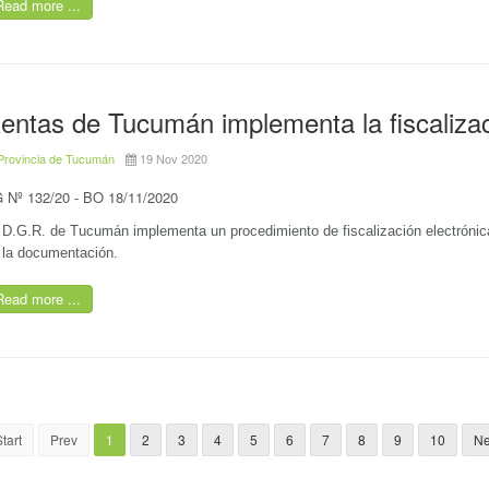
Read more ...
entas de Tucumán implementa la fiscalizac
Provincia de Tucumán
19 Nov 2020
 Nº 132/20 - BO 18/11/2020
 D.G.R. de Tucumán implementa un procedimiento de fiscalización electrónica,
 la documentación.
Read more ...
tart
Prev
1
2
3
4
5
6
7
8
9
10
Ne