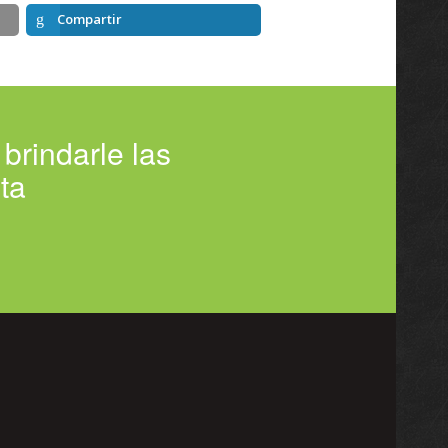
Compartir
rindarle las
ta