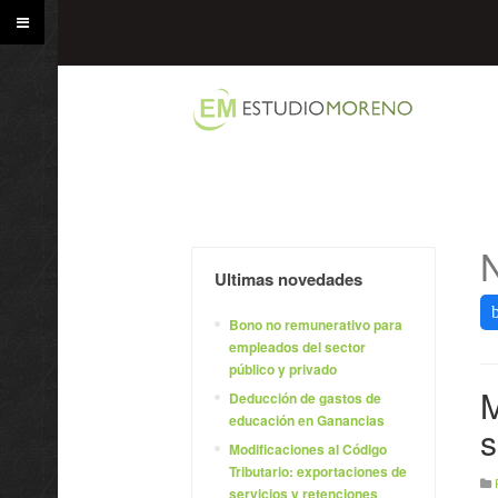
N
Ultimas novedades
Bono no remunerativo para
empleados del sector
público y privado
M
Deducción de gastos de
educación en Ganancias
s
Modificaciones al Código
Tributario: exportaciones de
servicios y retenciones