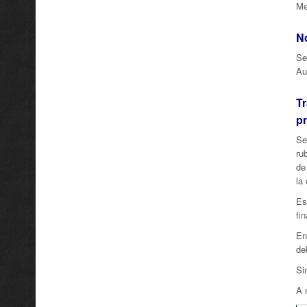
Me
No
Se
Au
Tr
pr
Se
ru
de
la
Es
fin
En
de
Si
A 