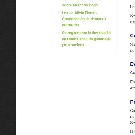
sobre Mercado Pago
Le
Ley de Alivio Fiscal -
Se
Condonación de deudas y
ex
moratoria
Se reglamenta la devolución
Co
de retenciones de ganancias
Se
para sueldos
co
Ex
Se
En
ex
R
Co
re
Se
Di