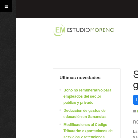
S
Ultimas novedades
g
Bono no remunerativo para
empleados del sector
público y privado
Deducción de gastos de
educación en Ganancias
RG
Modificaciones al Código
Tributario: exportaciones de
La
servicios y retenciones
$1