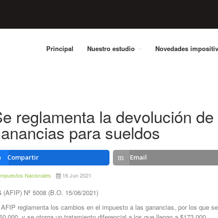
Principal
Nuestro estudio
Novedades impositi
e reglamenta la devolución de
anancias para sueldos
Compartir
Email
Impuestos Nacionales
16 Jun 2021
 (AFIP) Nº 5008 (B.O. 15/06/2021)
 AFIP reglamenta los cambios en el impuesto a las ganancias, por los que se
50.000, y se otorga un tratamiento diferencial a los que llegan a $173.000.