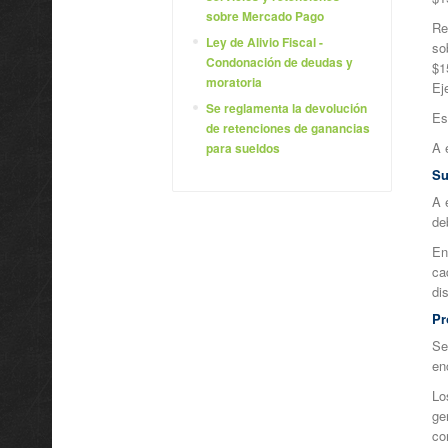
sobre Mercado Pago
Re
Ley de Alivio Fiscal -
so
Condonación de deudas y
$1
moratoria
Ej
Se reglamenta la devolución
Es
de retenciones de ganancias
A 
para sueldos
Su
A 
de
En
ca
di
Pr
Se
en
Lo
ge
co